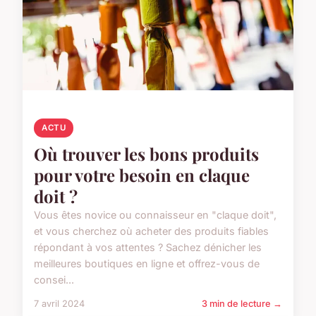
ACTU
Où trouver les bons produits
pour votre besoin en claque
doit ?
Vous êtes novice ou connaisseur en "claque doit",
et vous cherchez où acheter des produits fiables
répondant à vos attentes ? Sachez dénicher les
meilleures boutiques en ligne et offrez-vous de
consei...
7 avril 2024
3 min de lecture →