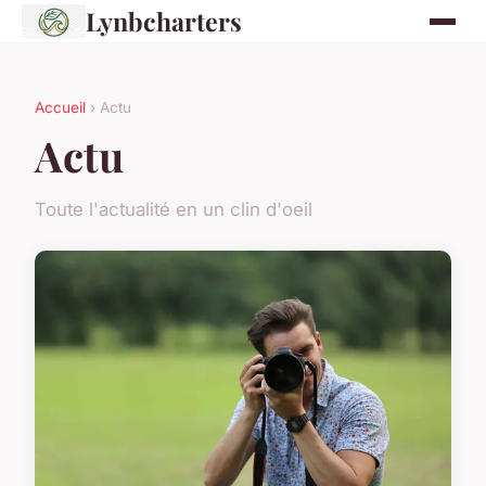
Lynbcharters
Accueil
› Actu
Actu
Toute l'actualité en un clin d'oeil