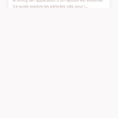
le timing de l'application d'un répulsif est essentiel.
Ce guide explore les périodes clés pour i...
7 mai 2024
3 min de lecture →
ACTU
Résine 3x filtrée de cbd : un