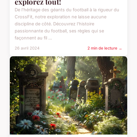
explorez tout!
De l'héritage des géants du football à la rigueur du
CrossFit, notre exploration ne laisse aucune
discipline de côté. Découvrez l'histoire
passionnante du football, ses règles qui se
façonnent au fil ...
26 avril 2024
2 min de lecture →