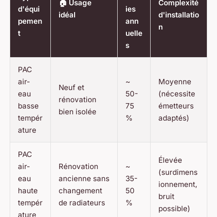
🏠 Usage
Complexité
d'équi
ies
idéal
d'installatio
pemen
ann
n
t
uelle
s
PAC
air-
~
Moyenne
Neuf et
eau
50-
(nécessite
rénovation
basse
75
émetteurs
bien isolée
tempér
%
adaptés)
ature
PAC
Élevée
air-
Rénovation
~
(surdimens
eau
ancienne sans
35-
ionnement,
haute
changement
50
bruit
tempér
de radiateurs
%
possible)
ature